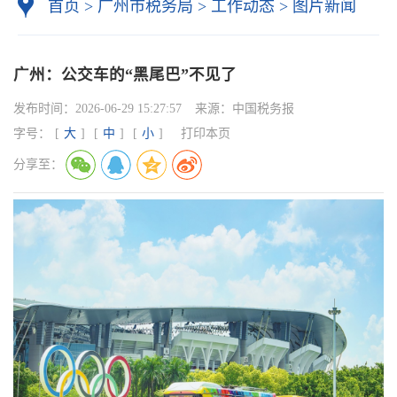
首页
>
广州市税务局
>
工作动态
>
图片新闻
广州：公交车的“黑尾巴”不见了
发布时间：
2026-06-29 15:27:57
来源：
中国税务报
字号：
[
大
]
[
中
]
[
小
]
打印本页
分享至：