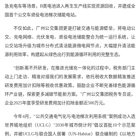
急充电车等场景，B类电池进入再生生产线实现资源回收，并建成全
国首个公交车退役电池梯次储能电站。
不仅如此，广州公交集团更是打破交通与能源壁垒，将电动公
交、充电网络、光伏发电、退役电池储能整合为统一运行系统，让
公交站场升级为城市分布式清洁能源微电网节点，大幅提升清洁能
源利用效率，构建起从绿色出行到能源循环利用的完整生态。
“创新离不开研发，在推进光储充一体化的过程中，税务部门主
动上门走访、精准对接我们的发展需求，依托税收大数据精准推送
研发费用加计扣除等税收优惠政策，鼓励企业不断完善绿色能源循
环产业链，探索更多减碳节能新方案。”广州公交集团税务专员说，
企业2025年度享受研发费用加计扣除金额近500万元。
今年4月，“公共交通电气化与电池梯次利用系统”案例成功入选
世界城地组织（UCLG）“2030年城市倒计时”倡议首批10个示范案
例，并被UCLG与联合国人居署（UN-Habitat）联合编制的《以地方