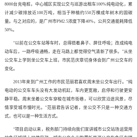
8000台充电桩，中心城区实现公交与巡游出租车100%纯电动化，累
计减少碳排放近100万吨，相当于种植约550万棵成年树木的固碳
量。与之对应的，是广州市PM2.5浓度下降40%，公共交通能耗降低
50%。
“以前在公交车站等车时，总得捂着鼻子、屏住呼吸；改成纯电
动车后，一路呼吸通畅，走在马路上都觉得空气清新了很多。”从坐
公交车上学到坐公交车上班，市民范庆章切身体会到广州公交车的
变化。
2013年来到广州工作的市民范丽君喜欢周末坐公交车出行。“纯
电动的公交车车头没有大发动机缸，车内更宽敞，启停和行驶更安
静平稳。周末坐着公交车穿梭在城市街巷，可以欣赏沿途风景，尽
情享受城市慢时光。”范丽君告诉记者，坐公交不只是一种交通方
式，也可以是一种生活方式。
“项目启动以来，税务部门持续向我们宣讲城市公交站场运营用