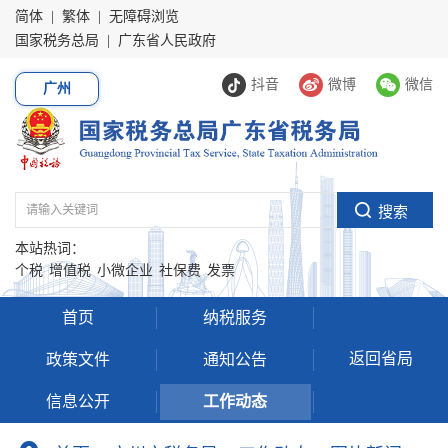
简体
|
繁体
|
无障碍浏览
国家税务总局
|
广东省人民政府
抖音
微博
微信
广州
本站热词：
个税
增值税
小微企业
社保费
发票
首页
纳税服务
返回省局
政策文件
通知公告
信息公开
工作动态