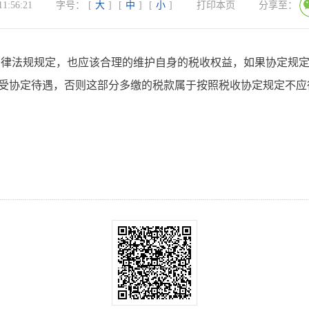
11:56:21
字号：
[
大
]
[
中
]
[
小
]
打印本页
分享至：
法律法规规定，也应该合理的维护自身的税收权益，如果协定规
受协定待遇，否则这部分多缴的税款属于按照税收协定规定不应