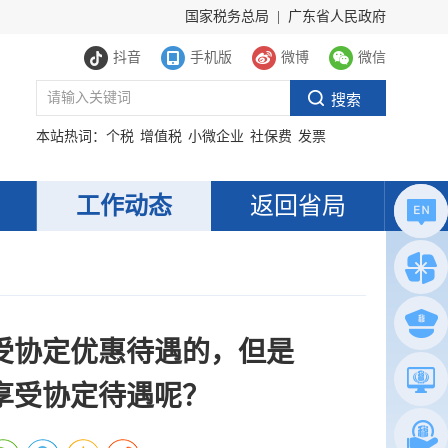
国家税务总局
|
广东省人民政府
抖音
手机版
微博
微信
本站热词：
个税
增值税
小微企业
社保费
发票
工作动态
返回省局
受协定优惠待遇的，但是
享受协定待遇呢？