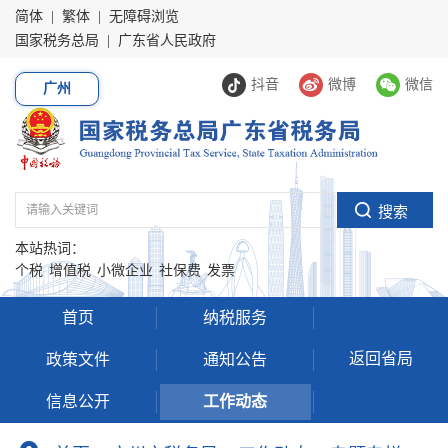
简体
|
繁体
|
无障碍浏览
国家税务总局
|
广东省人民政府
抖音
微博
微信
广州
本站热词：
个税
增值税
小微企业
社保费
发票
首页
纳税服务
返回省局
政策文件
通知公告
信息公开
工作动态