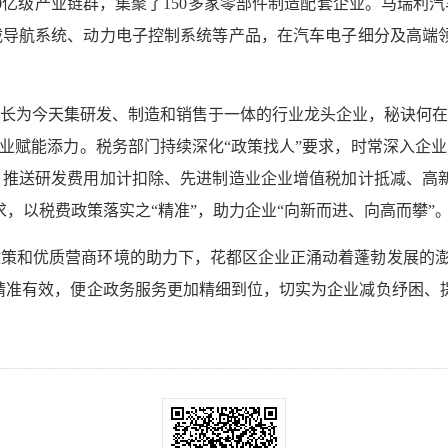
00亿级产业链群，集聚了150多家零部件制造配套企业。马瑞利
导航系统、动力电子控制系统等产品，在汽车电子细分及高端领
长为今天集研发、制造和销售于一体的行业龙头企业，秘诀何在
企业赋能添力。税务部门持续深化“政策找人”要求，时常深入企
推送研发费用加计扣除、先进制造业企业增值税加计抵减、高新
，以税费政策落实之“精准”，助力企业“向新而进、向高而攀”
策和优质营商环境的助力下，花都区企业正涌动着蓬勃发展的澎
精准有效，便企政务服务更加精细到位，切实为企业减负纾困、