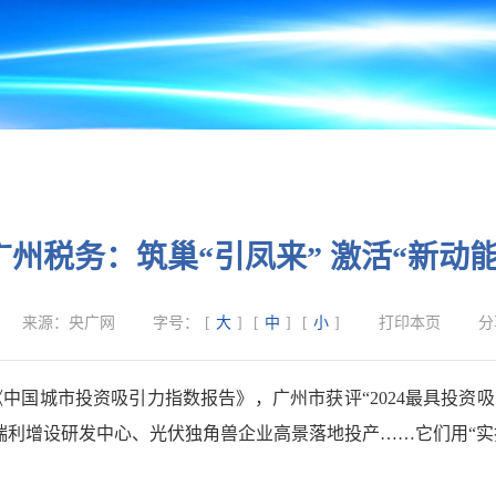
广州税务：筑巢“引凤来” 激活“新动能
来源：
央广网
字号：
[
大
]
[
中
]
[
小
]
打印本页
分
国城市投资吸引力指数报告》，广州市获评“2024最具投资吸引
瑞利增设研发中心、光伏独角兽企业高景落地投产……它们用“实