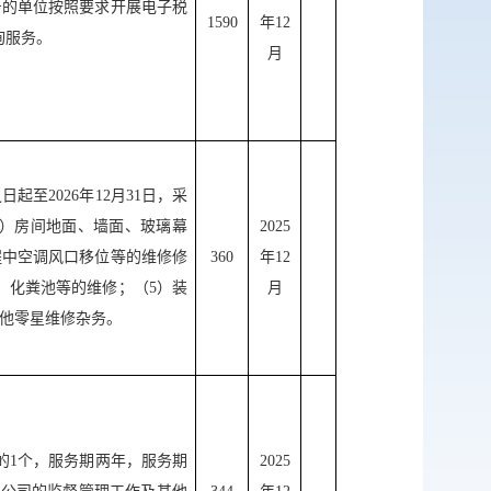
务的单位按照要求开展电子税
1590
年
12
询服务。
网站
月
英文网
服务网
之日起至
2026
年
12
月
31
日，
采
公示
）房间地面、墙面、玻璃幕
202
5
程中空调风口移位等的维修修
360
年
12
税务局
、化粪池等的维修；（
5
）装
月
他零星维修杂务。
的
1
个，服务期
两年
，服务期
202
5
微博