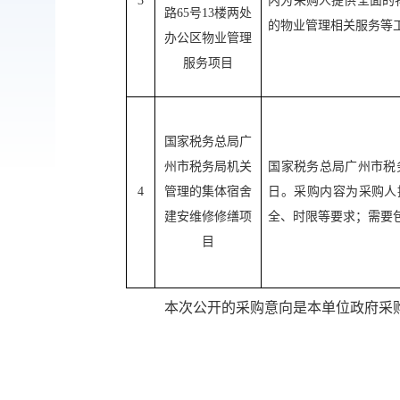
3
内为采购人提供全面的
路
65
号
13
楼两处
的物业管理相关服务等
办公区物业管理
服务项目
国家税务总局广
州市税务局机关
国家税务总局广州市税
4
管理的集体宿舍
日。
采购内容
为采购人
建安维修修缮项
全、时限等要求；需要
目
本次公开的采购意向是本单位政府采