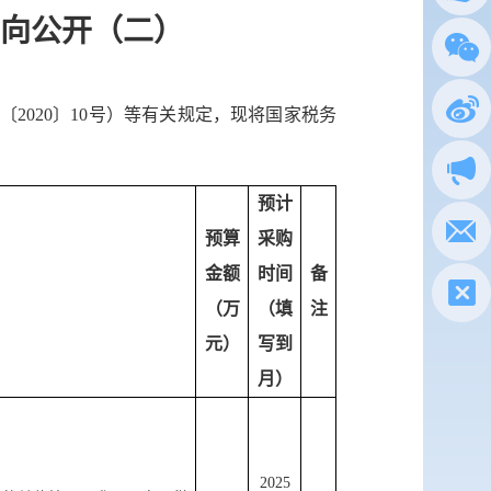
意向公开（二）
总局
政务
〔
2020〕10号）等有关规定，现将国家税务
执法
预计
电子
预算
采购
金额
时间
备
税惠通
（万
（填
注
元）
写到
微信
月）
新浪
政声
202
5