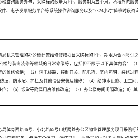
办税咨询服务外包，采购标的数量为
1
个，服务期为五个月。承接外包服
软件、电子发票服务平台等系统操作咨询服务以及“
7
×
24
小时”值班时段咨
务局机关管理的办公楼建安维修修缮项目采购标的
1
个，
期限
为合同签订
公楼的装饰装修等领域的日常修缮等，包括但不限于以下具体内容：（
1
等的维修修缮；（
2
）输电线路、控制开关、配电箱、室内照明、装修过
热层、防水层、护栏及其他设备安装及维修；（
4
）给排水设施、卫生间
移位；（
6
）饭堂等附属用房维修改造；（
7
）办公楼房间间隔改造；
8
）其
务局体育西路
46
号、小北路
65
号
13
楼两处办公区物业管理服务项目采购标