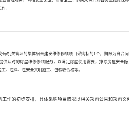
物业管理服务，包括安全保卫、清洁卫生，协助采购人对各类型维修保
工作。
务局机关管理的集体宿舍建安维修修缮项目采购标的
1
个，
期限
为自合同
提供及时的房屋维修修缮服务，以满足房屋使用需要，排除房屋安全隐
包工、包料、包安全文明施工、包验收合格等。
购工作的初步安排，具体采购项目情况以相关采购公告和采购文