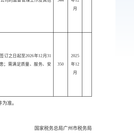
养公司的监督管理工作及其他
344
年
12
月
传递
建议
签订之日起至
2026
年
12
月
31
202
5
患；需满足质量、服务、安
350
年
12
月
件为准。
国家税务总局广州市税务局