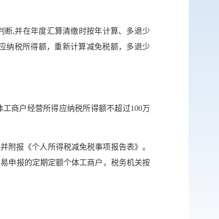
网站
判断,并在年度汇算清缴时按年计算、多退少
英文网
应纳税所得额，重新计算减免税额，多退少
服务网
公示
体工商户经营所得应纳税所得额不超过100万
税务局
，并附报《个人所得税减免税事项报告表》。
简易申报的定期定额个体工商户，税务机关按
微博