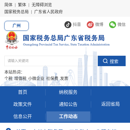
简体
|
繁体
|
无障碍浏览
国家税务总局
|
广东省人民政府
抖音
微博
微信
广州
本站热词：
个税
增值税
小微企业
社保费
发票
首页
纳税服务
返回省局
政策文件
通知公告
信息公开
工作动态