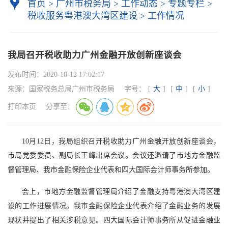
首页
>
广州市税务局
>
工作动态
>
专题专栏
>
税收服务粤港澳大湾区建设
>
工作情况
我局召开税收助力广州金融开放创新座谈会
发布时间：
2020-10-12 17:02:17
来源：
国家税务总局广州市税务局
字号：
[
大
]
[
中
]
[
小
]
打印本页
分享至：
10月12日，我局组织召开税收助力广州金融开放创新座谈会，
市局党委委员、副局长王峰出席会议。会议还邀请了市地方金融监
督管理局、我市金融保险企业代表和四大国际会计师事务所参加。
会上，市地方金融监督管理局介绍了金融支持粤港澳大湾区建
设的工作进展情况。我市金融保险企业代表介绍了金融业务的发展
现状并提出了相关涉税意见。四大国际会计师事务所从促进金融业