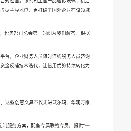
于合规经营。该公司主营产品磨砂玻璃手机后
场占据主导地位，更打破了国外企业在该领域
微信
微博
题，税务部门总会第一时间为我们解答，根据
传递
政声
办平台，企业财务人员随时连线税务人员咨询
建议
网站
利资金反哺技术迭代，让信用优势持续转化为
品。这些创意文具不仅走进沃尔玛、华润万家
定制服务方案，配备专属联络专员，提供“一