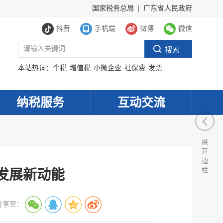
国家税务总局
|
广东省人民政府
抖音
手机端
微博
微信
本站热词：
个税
增值税
小微企业
社保费
发票
纳税服务
互动交流
展
开
边
栏
能发展新动能
分享至：