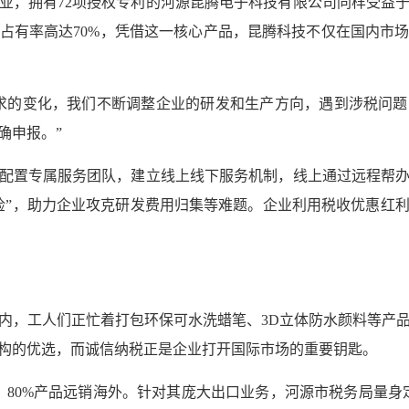
业，拥有72项授权专利的河源昆腾电子科技有限公司同样受益
占有率高达70%，凭借这一核心产品，昆腾科技不仅在国内市
求的变化，我们不断调整企业的研发和生产方向，遇到涉税问
确申报。”
配置专属服务团队，建立线上线下服务机制，线上通过远程帮
检”，助力企业攻克研发费用归集等难题。企业利用税收优惠红
内，工人们正忙着打包环保可水洗蜡笔、3D立体防水颜料等产
构的优选，而诚信纳税正是企业打开国际市场的重要钥匙。
，80%产品远销海外。针对其庞大出口业务，河源市税务局量身