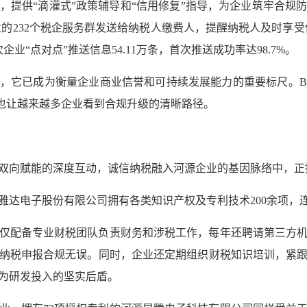
，提供“滴灌式”政策辅导和“信用修复”指导，为企业筑牢合规
的232个税企服务群发送给纳税人缴费人，提醒纳税人及时享受优
企业“点对点”推送信息54.11万条，首次推送成功率达98.7%。
，它已成为衡量企业商业信誉和可持续发展能力的重要标尺。
也让越来越多企业看到合规升级的清晰路径。
双向赋能的深度互动，诚信纳税融入河源企业的基因脉络中，正
雅达电子股份有限公司拥有各类知识产权及专利技术200余项，
仅配备专业财税团队负责财务和涉税工作，每年还聘请第三方
纳税申报合规无误。同时，企业还定期组织财税知识培训，紧
为研发投入的坚实后盾。