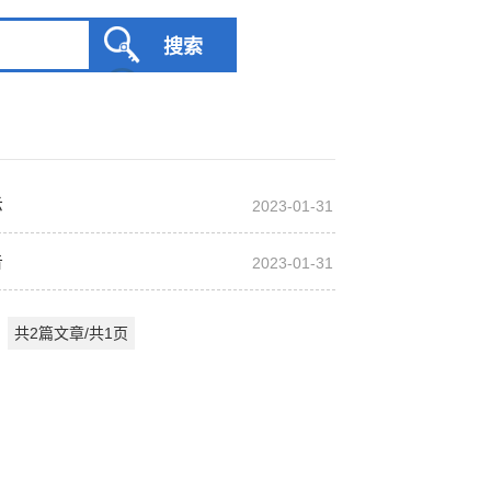
服务网
示
2023-01-31
政务
告
公示
执法
2023-01-31
税务局
电子
共2篇文章/共1页
微信
微博
新浪
传递
政声