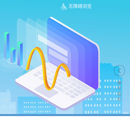
无障碍浏览
展
开
边
栏