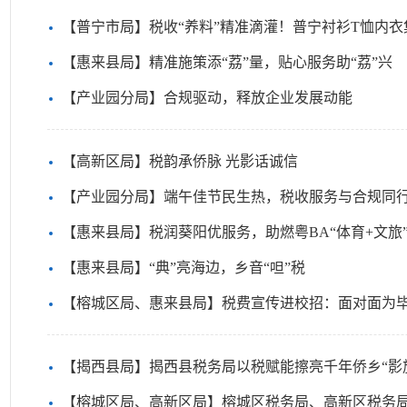
【普宁市局】税收“养料”精准滴灌！普宁衬衫T恤内衣
【惠来县局】精准施策添“荔”量，贴心服务助“荔”兴
【产业园分局】合规驱动，释放企业发展动能
【高新区局】税韵承侨脉 光影话诚信
【产业园分局】端午佳节民生热，税收服务与合规同
【惠来县局】税润葵阳优服务，助燃粤BA“体育+文旅
【惠来县局】“典”亮海边，乡音“呾”税
【榕城区局、惠来县局】税费宣传进校招：面对面为毕
【揭西县局】揭西县税务局以税赋能擦亮千年侨乡“影
【榕城区局、高新区局】榕城区税务局、高新区税务