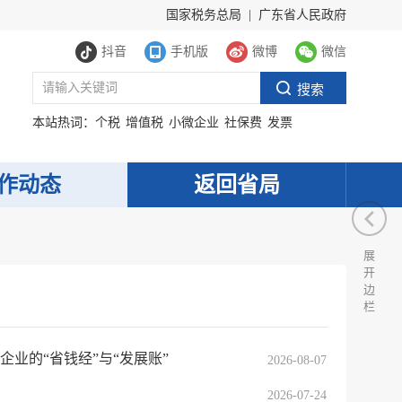
国家税务总局
|
广东省人民政府
抖音
手机版
微博
微信
本站热词：
个税
增值税
小微企业
社保费
发票
作动态
返回省局
展
开
边
栏
企业的“省钱经”与“发展账”
2026-08-07
2026-07-24