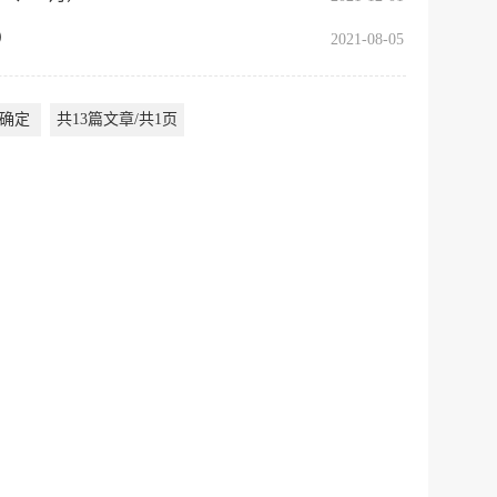
）
建议
网站
2021-08-05
确定
共13篇文章/共1页