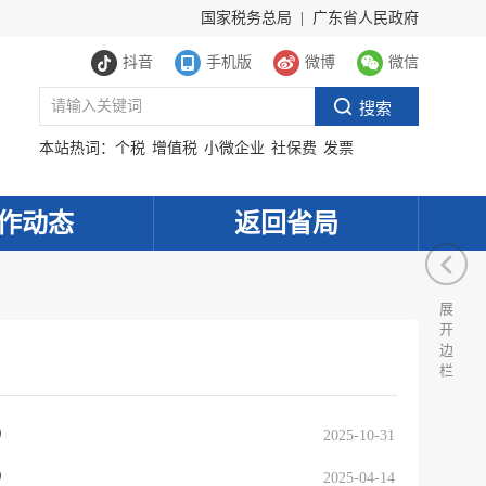
国家税务总局
|
广东省人民政府
抖音
手机版
微博
微信
本站热词：
个税
增值税
小微企业
社保费
发票
作动态
返回省局
展
开
边
栏
）
2025-10-31
）
2025-04-14