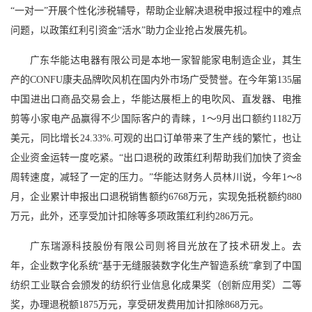
“一对一”开展个性化涉税辅导，帮助企业解决退税申报过程中的难点
问题，以政策红利引资金“活水”助力企业抢占发展先机。
广东华能达电器有限公司是本地一家智能家电制造企业，其生
产的CONFU康夫品牌吹风机在国内外市场广受赞誉。在今年第135届
中国进出口商品交易会上，华能达展柜上的电吹风、直发器、电推
剪等小家电产品赢得不少国际客户的青睐，1～9月出口额约1182万
美元，同比增长24.33%.可观的出口订单带来了生产线的繁忙，也让
企业资金运转一度吃紧。“出口退税的政策红利帮助我们加快了资金
周转速度，减轻了一定的压力。”华能达财务人员林川说，今年1～8
月，企业累计申报出口退税销售额约6768万元，实现免抵税额约880
万元，此外，还享受加计扣除等多项政策红利约286万元。
广东瑞源科技股份有限公司则将目光放在了技术研发上。去
年，企业数字化系统“基于无缝服装数字化生产智造系统”拿到了中国
纺织工业联合会颁发的纺织行业信息化成果奖（创新应用奖）二等
奖，办理退税额1875万元，享受研发费用加计扣除868万元。