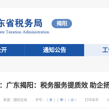
揭阳
公开
通知公告
工
：广东揭阳：税务服务提质效 助企
来源：
国际在线
字号：
[
大
]
[
中
]
[
小
]
打印本页