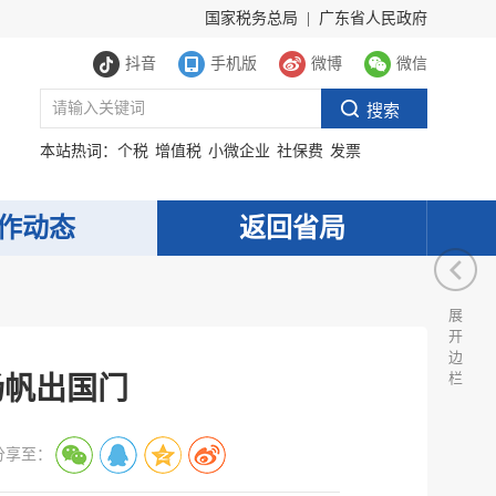
国家税务总局
|
广东省人民政府
抖音
手机版
微博
微信
本站热词：
个税
增值税
小微企业
社保费
发票
作动态
返回省局
展
开
边
栏
扬帆出国门
分享至：