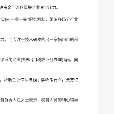
速资金回流以缓解企业资金压力。
服务网
政务
实施“一业一策”服务机制，组织多场分行业
公示
执法
税务局
电子
压力。而专注于技术研发的另一家揭阳市的科
微信
多渠道向企业推送出口税收业务办理指南。同
微博
新浪
传递
政声
务，帮助企业快速准确了解政策要点，全方位
建议
网站
财务负责人江女士表示，税务人员的细心辅导