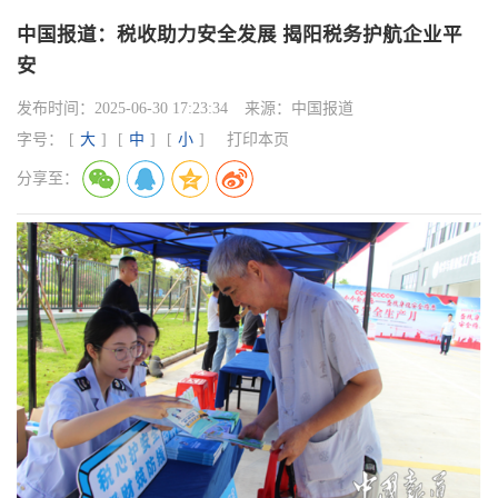
中国报道：税收助力安全发展 揭阳税务护航企业平
安
发布时间：
2025-06-30 17:23:34
来源：
中国报道
字号：
[
大
]
[
中
]
[
小
]
打印本页
分享至：