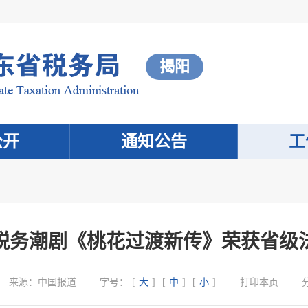
揭阳
公开
通知公告
工
税务潮剧《桃花过渡新传》荣获省级
来源：
中国报道
字号：
[
大
]
[
中
]
[
小
]
打印本页