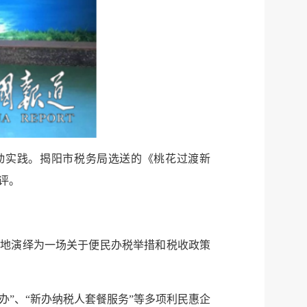
服务网
政务
公示
执法
税务局
电子
微信
微博
新浪
动实践。揭阳市税务局选送的《桃花过渡新
评。
传递
政声
建议
网站
性地演绎为一场关于便民办税举措和税收政策
办”、“新办纳税人套餐服务”等多项利民惠企