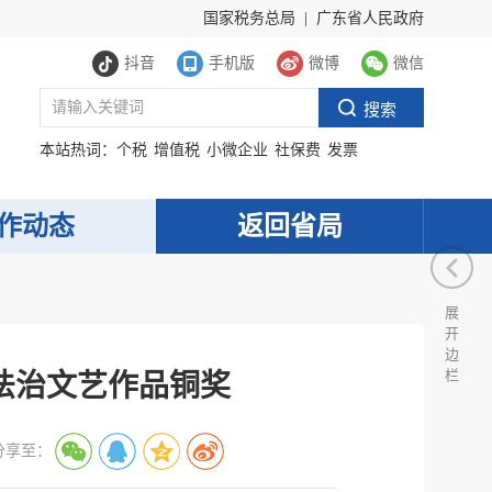
国家税务总局
|
广东省人民政府
抖音
手机版
微博
微信
本站热词：
个税
增值税
小微企业
社保费
发票
作动态
返回省局
展
开
边
栏
法治文艺作品铜奖
分享至：