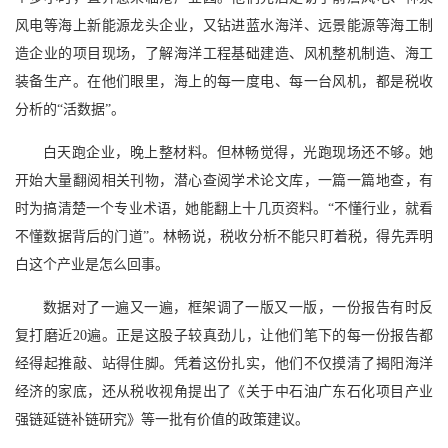
风电等海上新能源龙头企业，又钻进蓝水海洋、远景能源等海工制
造企业的项目现场，了解海洋工程基础建造、风机整机制造、海工
装备生产。在他们眼里，海上的每一度电、每一台风机，都是税收
分析的“活数据”。
白天跑企业，晚上整材料。但林畅觉得，光跑现场还不够。她
开始大量翻阅相关刊物，潜心查阅学术论文库，一篇一篇地查，有
时为搞清楚一个专业术语，她能翻上十几页资料。“不懂行业，就看
不懂数据背后的门道”。林畅说，税收分析不能只盯着税，得先弄明
白这个产业是怎么回事。
数据对了一遍又一遍，框架调了一版又一版，一份报告有时反
复打磨近20遍。正是这股子较真劲儿，让他们笔下的每一份报告都
经得起推敲、站得住脚。凭着这份扎实，他们不仅摸清了揭阳海洋
经济的家底，还从税收视角提出了《关于中石油广东石化项目产业
强链延链补链研究》等一批有价值的政策建议。