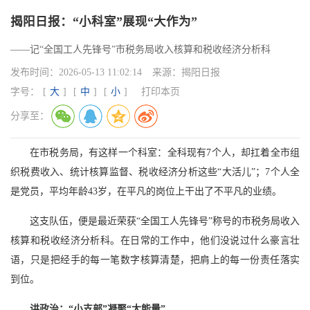
揭阳日报：“小科室”展现“大作为”
——记“全国工人先锋号”市税务局收入核算和税收经济分析科
发布时间：
2026-05-13 11:02:14
来源：
揭阳日报
字号：
[
大
]
[
中
]
[
小
]
打印本页
分享至：
在市税务局，有这样一个科室：全科现有7个人，却扛着全市组
织税费收入、统计核算监督、税收经济分析这些“大活儿”；7个人全
是党员，平均年龄43岁，在平凡的岗位上干出了不平凡的业绩。
这支队伍，便是最近荣获“全国工人先锋号”称号的市税务局收入
核算和税收经济分析科。在日常的工作中，他们没说过什么豪言壮
语，只是把经手的每一笔数字核算清楚，把肩上的每一份责任落实
到位。
讲政治：“小支部”凝聚“大能量”