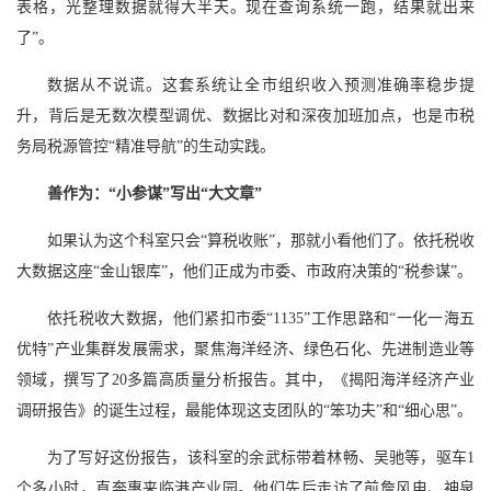
表格，光整理数据就得大半天。现在查询系统一跑，结果就出来
了”。
数据从不说谎。这套系统让全市组织收入预测准确率稳步提
升，背后是无数次模型调优、数据比对和深夜加班加点，也是市税
务局税源管控“精准导航”的生动实践。
善作为：“小参谋”写出“大文章”
如果认为这个科室只会“算税收账”，那就小看他们了。依托税收
大数据这座“金山银库”，他们正成为市委、市政府决策的“税参谋”。
依托税收大数据，他们紧扣市委“1135”工作思路和“一化一海五
优特”产业集群发展需求，聚焦海洋经济、绿色石化、先进制造业等
领域，撰写了20多篇高质量分析报告。其中，《揭阳海洋经济产业
调研报告》的诞生过程，最能体现这支团队的“笨功夫”和“细心思”。
为了写好这份报告，该科室的余武标带着林畅、吴驰等，驱车1
个多小时，直奔惠来临港产业园。他们先后走访了前詹风电、神泉