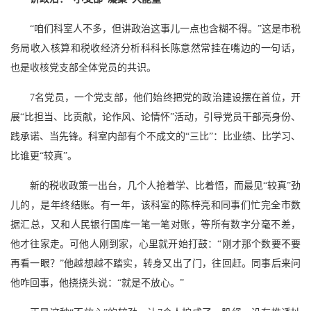
“咱们科室人不多，但讲政治这事儿一点也含糊不得。”这是市税
务局收入核算和税收经济分析科科长陈意然常挂在嘴边的一句话，
也是收核党支部全体党员的共识。
7名党员，一个党支部，他们始终把党的政治建设摆在首位，开
展“比担当、比贡献，论作风、论情怀”活动，引导党员干部亮身份、
践承诺、当先锋。科室内部有个不成文的“三比”：比业绩、比学习、
比谁更“较真”。
新的税收政策一出台，几个人抢着学、比着悟，而最见“较真”劲
儿的，是年终结账。有一年，该科室的陈梓亮和同事们忙完全市数
据汇总，又和人民银行国库一笔一笔对账，等所有数字分毫不差，
他才往家走。可他人刚到家，心里就开始打鼓：“刚才那个数要不要
再看一眼？”他越想越不踏实，转身又出了门，往回赶。同事后来问
他咋回事，他挠挠头说：“就是不放心。”