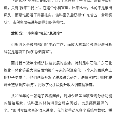
正是这种“不放心”的较劲，让7个人拧成了一股绳。没有推诿扯
皮，只有“我来”“我上”。在这个小科室里，比来比去，比的不是谁出
风头，而是谁把活干得更扎实。该科室先后获得“广东省五一劳动奖
状”、市税务局先进基层党组织等称号。
敢担当：“小科室”扛起“总调度”
组织收入是税务部门的中心工作，而收入核算和税收经济分析
科就是这项工作的“总调度室”。
面对我市近年来经济快速发展的态势，特别是中石油广东石化
炼化一体化等重大项目落地投产带来的税源变化，7个人的团队肩上
的担子更重了。他们创新开发了税源联合研判、进度实时监测的“税
源全链条管控系统”，用数字化手段提升收入调度精准度。
从2020年的一张电子表格起步，到如今涵盖18项查询分析功能
的管控系统，该科室的林伟鸿是全程亲历者，也是感慨最深的一
个。“那时候每次查询收入进度，我们就手动从各个系统导数据、拼