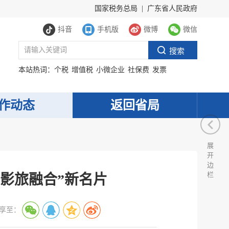
国家税务总局
|
广东省人民政府
抖音
手机版
微博
微信
本站热词：
个税
增值税
小微企业
社保费
发票
作动态
返回省局
展
开
边
栏
影旅融合”新名片
享至：