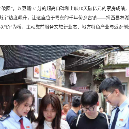
破圈”，以豆瓣9.1分的超高口碑和上映10天破亿元的票房成绩，
铁街”热度飙升，让这座位于粤东的千年侨乡古镇——揭西县棉
以“侨”为桥，主动靠前服务文旅新业态、地方特色产业与返乡创