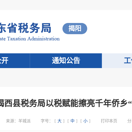
揭阳
公开
通知公告
工
揭西县税务局以税赋能擦亮千年侨乡“
来源：
羊城派
字号：
[
大
]
[
中
]
[
小
]
打印本页
分