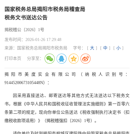
国家税务总局揭阳市税务局稽查局
税务文书送达公告
揭税稽公〔2026〕1号
发布时间：
2026-01-26 17:29:48
来源：
国家税务总局揭阳市税务局
字号：
[
大
]
[
中
]
[
小
]
打印本页
分享至：
揭阳市美度实业有限公司（纳税人识别号：
91445200673105448N）：
因采用直接送达、邮寄送达等其他方式无法送达以下税务文
书，根据《中华人民共和国税收征收管理法实施细则》第一百零六
条第二项的规定，现向你单位公告送达《税收强制执行决定书（扣
缴税收款项适用）》（揭税稽强扣〔2026〕1号）。
请你单位及时到揭阳市榕城区建阳路中段国家税务总局揭阳市