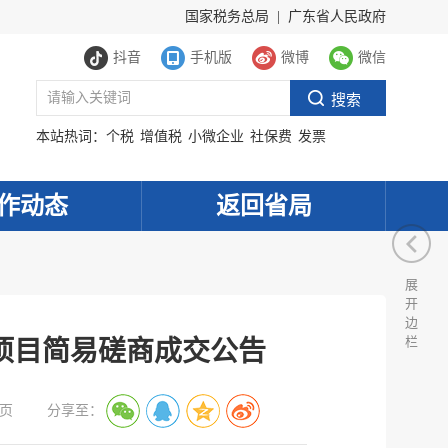
国家税务总局
|
广东省人民政府
抖音
手机版
微博
微信
本站热词：
个税
增值税
小微企业
社保费
发票
作动态
返回省局
展
开
边
栏
项目简易磋商成交公告
页
分享至：