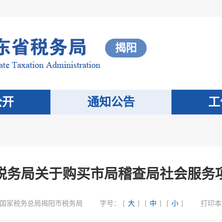
揭阳
公开
通知公告
工
税务局关于购买市局稽查局社会服务
国家税务总局揭阳市税务局
字号：
[
大
]
[
中
]
[
小
]
打印本