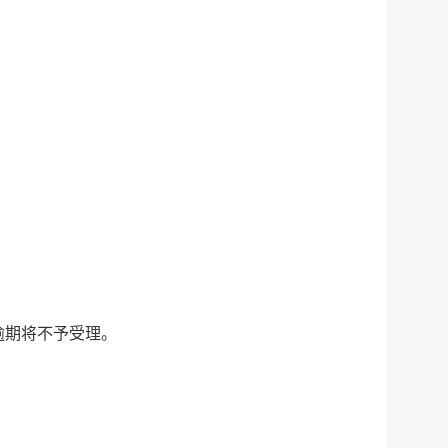
税务局
电子
微信
微博
新浪
传递
政声
建议
网站
逾期将不予受理。