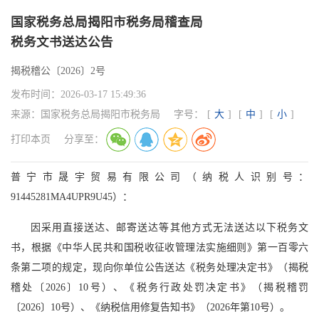
国家税务总局揭阳市税务局稽查局
税务文书送达公告
揭税稽公〔2026〕2号
发布时间：
2026-03-17 15:49:36
来源：
国家税务总局揭阳市税务局
字号：
[
大
]
[
中
]
[
小
]
打印本页
分享至：
普宁市晟宇贸易有限公司（纳税人识别号：
91445281MA4UPR9U45）：
因采用直接送达、邮寄送达等其他方式无法送达以下税务文
书，根据《中华人民共和国税收征收管理法实施细则》第一百零六
条第二项的规定，现向你单位公告送达《税务处理决定书》（揭税
稽处〔2026〕10号）、《税务行政处罚决定书》（揭税稽罚
〔2026〕10号）、《纳税信用修复告知书》（2026年第10号）。