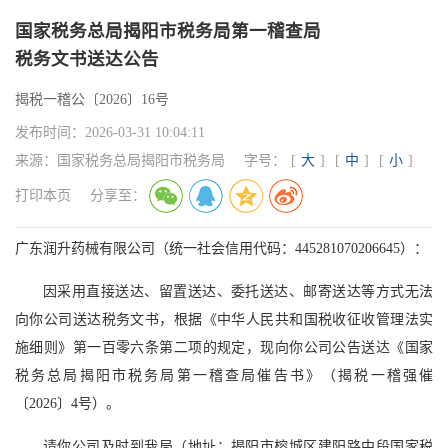
国家税务总局揭阳市税务局第一稽查局
税务文书送达公告
揭税一稽公〔2026〕16号
发布时间：
2026-03-31 10:04:11
来源：
国家税务总局揭阳市税务局
字号：
[
大
]
[
中
]
[
小
]
打印本页
分享至：
广东润升药械有限公司（统一社会信用代码：445281070206645）：
因采用直接送达、留置送达、委托送达、邮寄送达等方式无法
向你公司送达税务文书，根据《中华人民共和国税收征收管理法实
施细则》第一百零六条第二项的规定，现向你公司公告送达《国家
税务总局揭阳市税务局第一稽查局催告书》（揭税一稽强催
〔2026〕4号）。
请你公司及时到我局（地址：揭阳市榕城区建阳路中段国家税