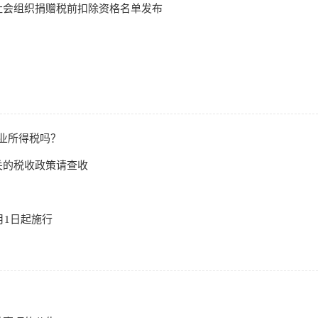
公益性社会组织捐赠税前扣除资格名单发布
业所得税吗？
关的税收政策请查收
月1日起施行