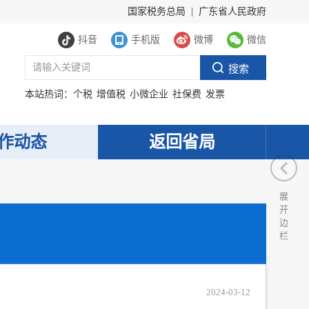
国家税务总局
|
广东省人民政府
抖音
手机版
微博
微信
本站热词：
个税
增值税
小微企业
社保费
发票
作动态
返回省局
展
开
边
栏
2024-03-12