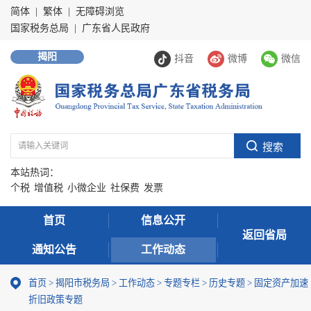
简体
|
繁体
|
无障碍浏览
国家税务总局
|
广东省人民政府
揭阳
抖音
微博
微信
本站热词：
个税
增值税
小微企业
社保费
发票
首页
信息公开
返回省局
通知公告
工作动态
首页
>
揭阳市税务局
>
工作动态
>
专题专栏
>
历史专题
>
固定资产加速
折旧政策专题