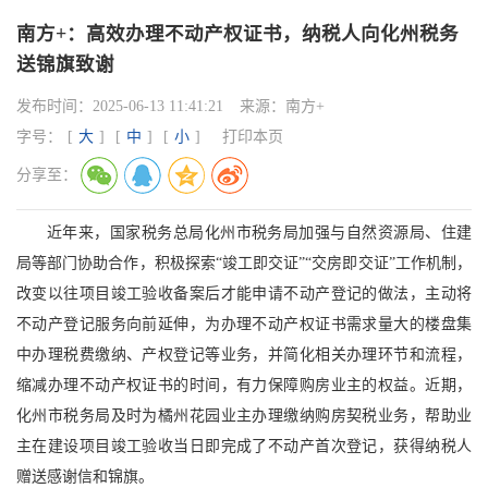
南方+：高效办理不动产权证书，纳税人向化州税务
送锦旗致谢
发布时间：
2025-06-13 11:41:21
来源：
南方+
字号：
[
大
]
[
中
]
[
小
]
打印本页
分享至：
近年来，国家税务总局化州市税务局加强与自然资源局、住建
局等部门协助合作，积极探索“竣工即交证”“交房即交证”工作机制，
改变以往项目竣工验收备案后才能申请不动产登记的做法，主动将
不动产登记服务向前延伸，为办理不动产权证书需求量大的楼盘集
中办理税费缴纳、产权登记等业务，并简化相关办理环节和流程，
缩减办理不动产权证书的时间，有力保障购房业主的权益。近期，
化州市税务局及时为橘州花园业主办理缴纳购房契税业务，帮助业
主在建设项目竣工验收当日即完成了不动产首次登记，获得纳税人
赠送感谢信和锦旗。