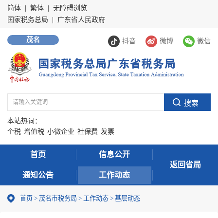
简体
|
繁体
|
无障碍浏览
国家税务总局
|
广东省人民政府
茂名
抖音
微博
微信
本站热词：
个税
增值税
小微企业
社保费
发票
首页
信息公开
返回省局
通知公告
工作动态
首页
>
茂名市税务局
>
工作动态
>
基层动态