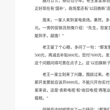
腊月廿三，祭灶过小年。老王家里那台
正好现在有‘国补’，商场里还有‘以旧换新’
周末，一家人来到家电卖场。果然，多个
元。一旁的促销员热情介绍：“先生，您家里
能到手，超值！”
老王留了个心眼，多问了一句：“那发
500元，再减去补贴800元，您付7699
这个问题问得可真在点子上。这‘以旧换新’
老王一家立刻来了兴趣，围拢过来。老张
那开发票就应该开8999元，不能只开你实付
家来说，这是‘卖新电视’和‘收旧电视’
报税。”
促销员这时候提出了一个疑问：“那我