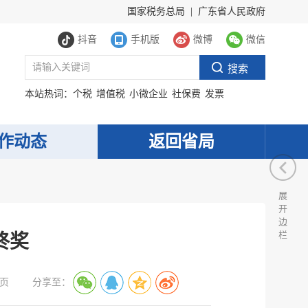
国家税务总局
|
广东省人民政府
抖音
手机版
微博
微信
本站热词：
个税
增值税
小微企业
社保费
发票
作动态
返回省局
展
开
边
栏
终奖
页
分享至：