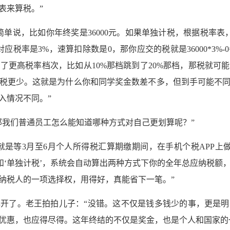
表来算税。”
简单说，比如你年终奖是36000元。如果单独计税，根据税率表
，对应税率是3%，速算扣除数是0，那你应交的税就是36000*3%-0
了更高税率档次，比如从10%那档跳到了20%那档，那税就可
税更少。这就是为什么你和同学奖金数差不多，但到手可能不
入情况不同。”
那我们普通员工怎么能知道哪种方式对自己更划算呢？”
就是等3月至6月个人所得税汇算期缴期间，在手机个税APP上做
’和‘单独计税’，系统会自动算出两种方式下你的全年总应纳税额
纳税人的一项选择权，用得好，真能省下一笔。”
开了。老王拍拍儿子：“没错。这不仅是钱多钱少的事，更是
优惠，也应得尽得。这年终结的不仅是奖金，也是个人和国家的一