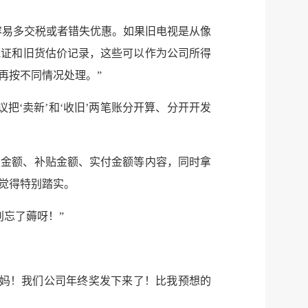
微信
容易多交税或者错失优惠。如果旧电视是从像
微博
新浪
凭证和旧货估价记录，这些可以作为公司所得
传递
政声
再按不同情况处理。”
建议
网站
‘卖新’和‘收旧’两笔账分开算、分开开发
总金额、补贴金额、实付金额等内容，同时拿
觉得特别踏实。
别忘了薅呀！”
，妈！我们公司年终奖发下来了！比我预想的