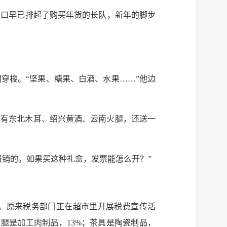
门口早已排起了购买年货的长队，新年的脚步
穿梭。“坚果、糖果、白酒、水果……”他边
面有东北木耳、绍兴黄酒、云南火腿，还送一
报销的。如果买这种礼盒，发票能怎么开？”
晰。原来税务部门正在超市里开展税费宣传活
腿是加工肉制品，13%；茶具是陶瓷制品，