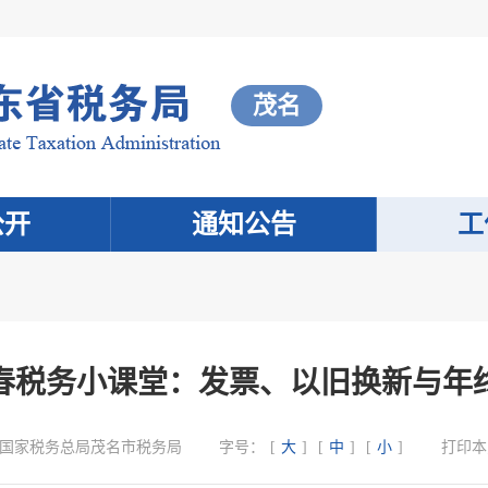
茂名
公开
通知公告
工
春税务小课堂：发票、以旧换新与年
国家税务总局茂名市税务局
字号：
[
大
]
[
中
]
[
小
]
打印本