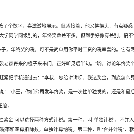
上按了个数字，喜滋滋地展示。但紧接着，他又挠挠头，有点疑惑
大学同学同级别的，年终奖数差不多，但到手好像有差别，搞不
小子，年终奖的税，可不是简单用你平时工资的税率套的。它有两
袋老家寄来的橙子来串门，正好听见后半句。“哟，讨论年终奖个
赶紧把手机递过去：“李叔，您给讲讲呗。我这奖金，到底怎么算
说：“小王，你们公司发年终奖，是一次性单独发的，还是和最后
王答。
性奖金’可以选择两种方式计税。第一种，叫‘单独计税’，不并
税率和速算扣除数，单独计算纳税。第二种，叫‘合并计税’，