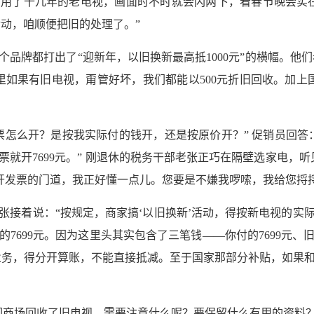
用了十几年的老电视，画面时不时就会闪两下，看春节晚会实
活动，咱顺便把旧的处理了。”
品牌都打出了“迎新年，以旧换新最高抵1000元”的横幅。他们看
如果有旧电视，甭管好坏，我们都能以500元折旧回收。加上国家
票怎么开？是按我实际付的钱开，还是按原价开？” 促销员回答
元，发票就开7699元。” 刚退休的税务干部老张正巧在隔壁选家电
开发票的门道，我正好懂一点儿。您要是不嫌我啰嗦，我给您捋捋
接着说：“按规定，商家搞‘以旧换新’活动，得按新电视的实际
的7699元。因为这里头其实包含了三笔钱——你付的7699元、旧
两笔业务，得分开算账，不能直接抵减。至于国家那部分补贴，如果
们商场回收了旧电视，需要注意什么呢？要保留什么有用的资料？