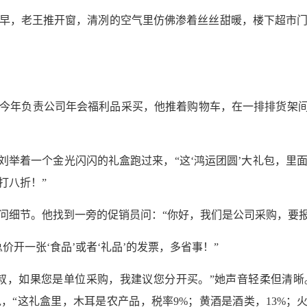
早，老王推开窗，清冽的空气里仿佛渗着丝丝甜暖，楼下超市
今年负责公司年会福利品采买，他推着购物车，在一排排货架间
小刘举着一个金光闪闪的礼盒跑过来，“这‘鸿运团圆’大礼包，里
打八折！”
问细节。他找到一旁的促销员问：“你好，我们是公司采购，要
价开一张‘食品’或者‘礼品’的发票，多省事！”
叔，如果您是单位采购，我建议您分开买。”她声音轻柔但清
，“这礼盒里，木耳是农产品，税率9%；黄酒是酒类，13%；火