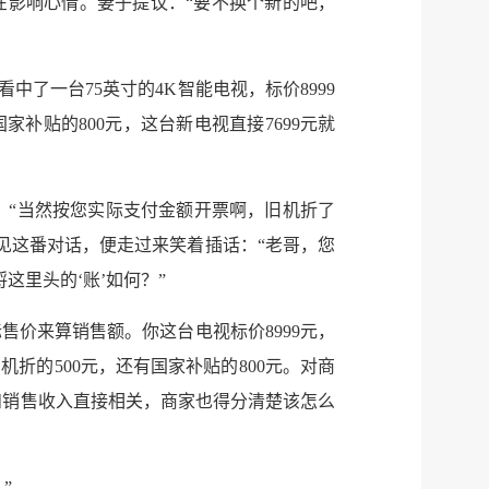
在影响心情。妻子提议：“要不换个新的吧，
中了一台75英寸的4K智能电视，标价8999
补贴的800元，这台新电视直接7699元就
：“当然按您实际支付金额开票啊，旧机折了
，听见这番对话，便走过来笑着插话：“老哥，您
这里头的‘账’如何？”
服务网
售价来算销售额。你这台电视标价8999元，
政务
机折的500元，还有国家补贴的800元。对商
公示
执法
和销售收入直接相关，商家也得分清楚该怎么
税务局
电子
”