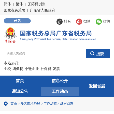
简体
|
繁体
|
无障碍浏览
国家税务总局
|
广东省人民政府
茂名
抖音
微博
微信
本站热词：
个税
增值税
小微企业
社保费
发票
首页
信息公开
返回省局
通知公告
工作动态
首页
>
茂名市税务局
>
工作动态
>
基层动态