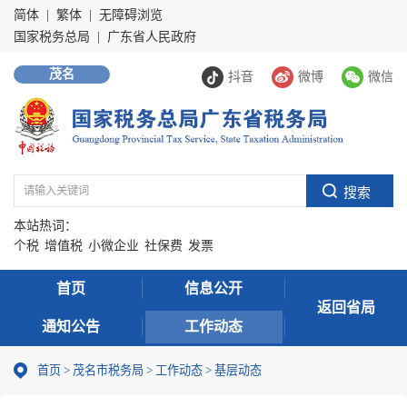
简体
|
繁体
|
无障碍浏览
国家税务总局
|
广东省人民政府
茂名
抖音
微博
微信
本站热词：
个税
增值税
小微企业
社保费
发票
首页
信息公开
返回省局
通知公告
工作动态
首页
>
茂名市税务局
>
工作动态
>
基层动态