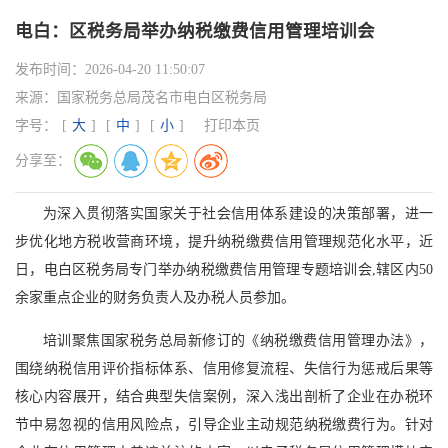
电白：区税务局举办纳税缴费信用管理培训会
发布时间：
2026-04-20 11:50:07
来源：
国家税务总局茂名市电白区税务局
字号：
[
大
]
[
中
]
[
小
]
打印本页
分享至：
为深入贯彻落实国家关于社会信用体系建设的决策部署，进一
步优化地方税收营商环境，提升纳税缴费信用管理规范化水平，近
日，电白区税务局专门举办纳税缴费信用管理专题培训会,辖区内50
余家重点企业的财务负责人及办税人员参加。
培训聚焦国家税务总局新修订的《纳税缴费信用管理办法》，
围绕纳税信用评价指标体系、信用修复流程、失信行为惩戒后果等
核心内容展开，结合典型失信案例，深入浅出剖析了企业在办税环
节中易忽视的信用风险点，引导企业主动规范纳税缴费行为。针对