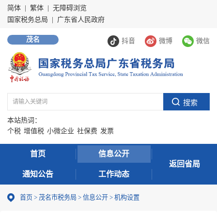
简体
|
繁体
|
无障碍浏览
国家税务总局
|
广东省人民政府
茂名
抖音
微博
微信
本站热词：
个税
增值税
小微企业
社保费
发票
首页
信息公开
返回省局
通知公告
工作动态
首页
>
茂名市税务局
>
信息公开
>
机构设置