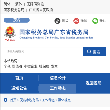
简体
|
繁体
|
无障碍浏览
国家税务总局
|
广东省人民政府
茂名
抖音
微博
微信
本站热词：
个税
增值税
小微企业
社保费
发票
首页
信息公开
返回省局
通知公告
工作动态
首页
>
茂名市税务局
>
工作动态
>
媒体视点