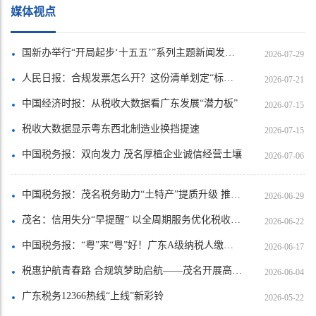
媒体视点
国新办举行“开局起步‘十五五’”系列主题新闻发布会介绍“十五五”时期税收改革发展有关情况
2026-07-29
人民日报：合规发票怎么开？这份清单划定“标准线”和“警戒线”
2026-07-21
中国经济时报：从税收大数据看广东发展“潜力板”
2026-07-15
税收大数据显示粤东西北制造业换挡提速
2026-07-15
中国税务报：双向发力 茂名厚植企业诚信经营土壤
2026-07-06
中国税务报：茂名税务助力“土特产”提质升级 推出六大特色农业产业合规经营课程
2026-06-29
茂名：信用失分“早提醒” 以全周期服务优化税收营商环境
2026-06-22
中国税务报：“粤”来“粤”好！广东A级纳税人缴费人数量创新高
2026-06-17
税惠护航青春路 合规筑梦助启航——茂名开展高校毕业生创业就业税费政策宣传周活动
2026-06-04
广东税务12366热线“上线”新彩铃
2026-05-22