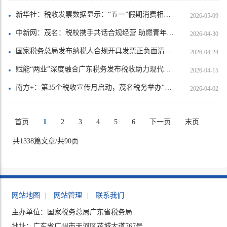
新华社：税收发票数据显示：“五一”假期消费相关行业销售收入同比增长14.3%
2026-05-09
中新网：茂名：税校携手共话合规经营 助燃青年创业就业梦
2026-04-30
国家税务总局发布纳税人合规开具发票正负面清单 更好维护纳税人合法权益 有效防范“开票经济” 助力全国统一大市场建设
2026-04-24
赋能“两业”深度融合广东税务发布税收助力现代化产业体系建设若干措施2.0版
2026-04-15
南方+：第35个税收宣传月启动，茂名税务举办“特色产业合规经营一堂课发布活动”
2026-04-02
首页
1
2
3
4
5
6
下一页
末页
共1338篇文章/共90页
网站地图
|
网站管理
|
联系我们
主办单位：国家税务总局广东省税务局
地址：广东省广州市天河区花城大道767号