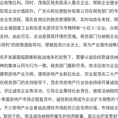
企政策红利。同时，茂南区税务局深入重点企业，帮助企业健
实现企业价值跃升。广东众和化塑股份有限公司在税务部门的
全业务流程，落实各岗位的税务管理职责，实时动态化考核，
企业被国家工业和信息化部评定为专精特新“小巨人”企业。众
支持。由此可见，法治是营商环境的灵魂。税务部门与纳税企
者得利”的政策激励导向，厚植投资兴业沃土，将为产业强市战略
在经济发展面临困难和挑战增多的态势下，需要以诚信经营诚信
神的集体认同与行为一致。税务部门履职尽责、依法征收与企
建筑房地产业为例，建筑房地产业和石化业、农业是茂名三大
在税务部门的支持指导下，茂名市房地产行业协会持续开展诚
、评比诚信企业等活动，引导企业秉持社会责任，做依法纳税
年一季度房地产市场企稳复苏中，诚信和信用成为企业扩大销售的
。不少房地产从业者由此感叹市场起伏凸显信用价值，市场给
，取信于民。依法诚信纳税所催生的信用能量，是企业的宝贵财