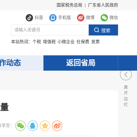
国家税务总局
|
广东省人民政府
抖音
手机版
微博
微信
本站热词：
个税
增值税
小微企业
社保费
发票
作动态
返回省局
展
开
边
栏
量
分享至：