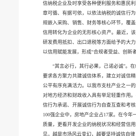
信纳税企业及时享受各种便利服务和惠民利
章可循、有据可依，以依法纳税的诚信行为
规嵌入采购、销售、财务等核心环节，覆盖
信用转化为企业的无形核心资产。最近，该
研发费用抵扣、出口退税等方面给予的大力
以信用赋能发展，形成“合规者受益、创新
“其言必行，其行必果，己诺必诚”。
要求各方聚力共建诚信体系，建立对诚信精
公平有序充满活力。以我市支柱产业之一的
对地方经济和财政收入具有举足轻重作用。
信行为承诺、开展诚信行为自查互查和考核
100强企业中，房地产企业占17家。在今
质量，更看开发企业的纳税状况和经营信用
见，越是市场风云变幻，越要坚持诚信自律