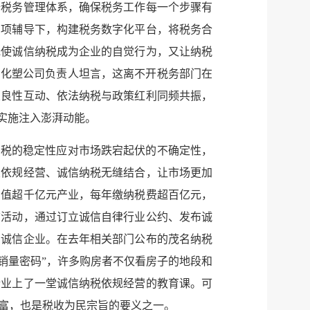
全税务管理体系，确保税务工作每一个步骤有
微博
新浪
专项辅导下，构建税务数字化平台，将税务合
既使诚信纳税成为企业的自觉行为，又让纳税
传递
政声
和化塑公司负责人坦言，这离不开税务部门在
业良性互动、依法纳税与政策红利同频共振，
建议
网站
实施注入澎湃动能。
纳税的稳定性应对市场跌宕起伏的不确定性，
业依规经营、诚信纳税无缝结合，让市场更加
产值超千亿元产业，每年缴纳税费超百亿元，
信活动，通过订立诚信自律行业公约、发布诚
的诚信企业。在去年相关部门公布的茂名纳税
“销量密码”，许多购房者不仅看房子的地段和
企业上了一堂诚信纳税依规经营的教育课。可
富，也是税收为民宗旨的要义之一。