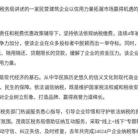
税务局讲述的一家民营建筑企业以信用力量拓展市场赢得机遇
责任和税费优惠政策辅导下，坚持依法依规纳税缴费，连续4年
争力加分，使该企业在众多投标者中脱颖而出一举夺标。同时，
利率低、随用随还、贷期限长的贷款，缓解了企业的资金压力。该企
用力量。
，是现代经济的基石。从中华民族历史悠久的信义文化到现代商
、民生的保障。依法诚信纳税，既是维护国家税法权威和税收
对企业树立形象、打造品牌、赢得商誉力道绵长。
税务部门热诚服务悉心指导，引导企业珍惜和守护依法纳税的
厚氛围。茂南区税务局借助征纳互动服务，采取“线上+线下”专
守信、纠正失信、及时修复，去年共完成24024户企业纳税等级评