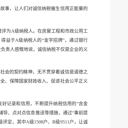
的故事，让人们对诚信纳税催生信用正能量的
被评为A级纳税人。在房屋工程和市政公用工
得益于A级纳税人的“金字招牌”，通过银行
业负责人感慨地说，诚信纳税不仅是企业的义
业社会的契约精神，无不贯穿着诚信是道德之
服务网
安全、保障国家财政收入、促进社会公平正义
政务
公示
执法
良好记录和信用，不断提升纳税信用的“含金
税务局
电子
题辅导、点对点信息推送等措施，通过“事前提
定，其中A级1508户、B级9511户，让诚
微信