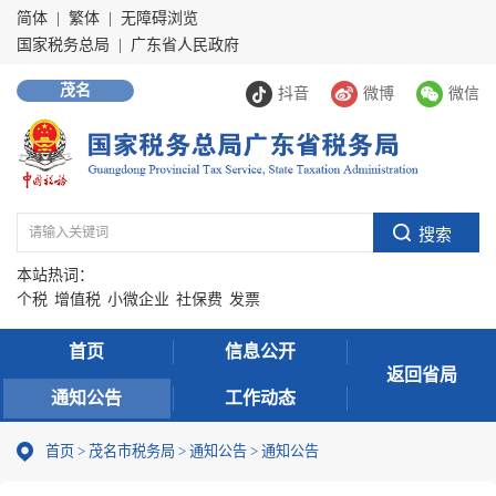
简体
|
繁体
|
无障碍浏览
国家税务总局
|
广东省人民政府
茂名
抖音
微博
微信
本站热词：
个税
增值税
小微企业
社保费
发票
首页
信息公开
返回省局
通知公告
工作动态
首页
>
茂名市税务局
>
通知公告
>
通知公告