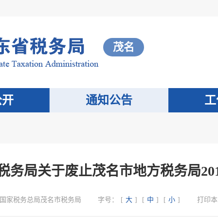
茂名
公开
通知公告
工
税务局关于废止茂名市地方税务局201
国家税务总局茂名市税务局
字号：
[
大
]
[
中
]
[
小
]
打印本