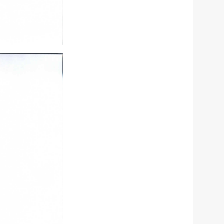
公示
执法
税务局
电子
微信
微博
新浪
传递
政声
建议
网站