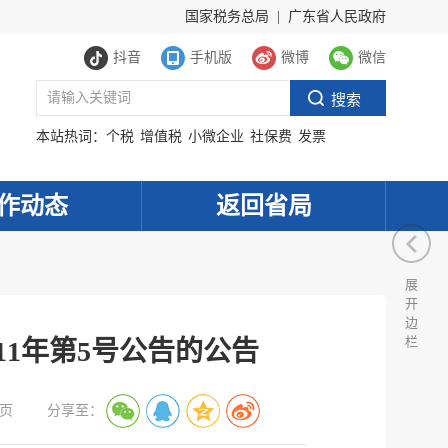
国家税务总局
|
广东省人民政府
抖音
手机版
微博
微信
本站热词：
个税
增值税
小微企业
社保费
发票
作动态
返回省局
展
开
边
栏
1年第5号公告的公告
页
分享至：