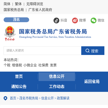
简体
|
繁体
|
无障碍浏览
国家税务总局
|
广东省人民政府
茂名
抖音
微博
微信
本站热词：
个税
增值税
小微企业
社保费
发票
首页
信息公开
返回省局
通知公告
工作动态
首页
>
茂名市税务局
>
信息公开
>
政策解读