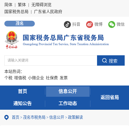
简体
|
繁体
|
无障碍浏览
国家税务总局
|
广东省人民政府
茂名
抖音
微博
微信
本站热词：
个税
增值税
小微企业
社保费
发票
首页
信息公开
返回省局
通知公告
工作动态
首页
>
茂名市税务局
>
信息公开
>
政策解读