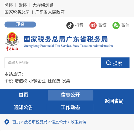
简体
|
繁体
|
无障碍浏览
国家税务总局
|
广东省人民政府
茂名
抖音
微博
微信
本站热词：
个税
增值税
小微企业
社保费
发票
首页
信息公开
返回省局
通知公告
工作动态
首页
>
茂名市税务局
>
信息公开
>
政策解读