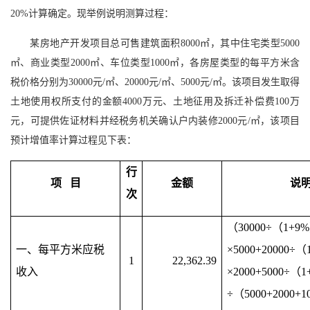
20%计算确定。现举例说明测算过程：
某房地产开发项目总可售建筑面积8000㎡，其中住宅类型5000
㎡、商业类型2000㎡、车位类型1000㎡，各房屋类型的每平方米含
税价格分别为30000元/㎡、20000元/㎡、5000元/㎡。该项目发生取得
土地使用权所支付的金额4000万元、土地征用及拆迁补偿费100万
元，可提供佐证材料并经税务机关确认户内装修2000元/㎡，该项目
预计增值率计算过程见下表：
行
项 目
金额
说
次
（30000÷（1+9
一、每平方米应税
×5000+20000÷
1
22,362.39
收入
×2000+5000÷（1
÷（5000+2000+10