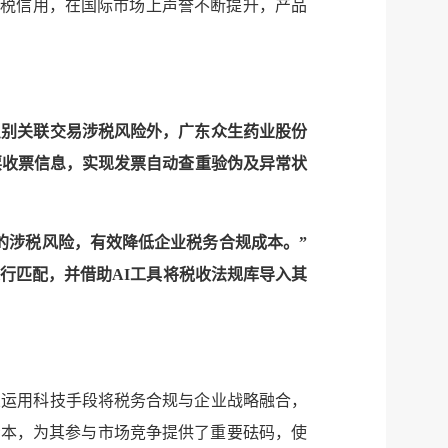
微信
纳税信用，在国际市场上声誉不断提升，产品
微博
新浪
传递
政声
识别关联交易涉税风险外，广东众生药业股份
建议
网站
票收票信息，实现发票自动查重验伪及异常状
的涉税风险，有效降低企业税务合规成本。”
行匹配，并借助AI工具将税收法规库导入其
业运用科技手段将税务合规与企业战略融合，
资本，为其参与市场竞争提供了重要砝码，使