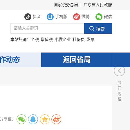
国家税务总局
|
广东省人民政府
抖音
手机版
微博
微信
本站热词：
个税
增值税
小微企业
社保费
发票
作动态
返回省局
展
开
边
栏
分享至：