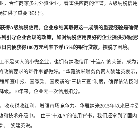
亚，合作商家多为外资企业，看重供应商的信誉，A级纳税信
场提供了重要“砝码”。
年获得A级纳税信用。企业总结其取得这一成绩的重要经验是确保
系列引导企业合规的政策，如对纳税信用良好的企业提供办税便
3日内便获得180万元利率下浮15%的银行贷款，摆脱了困境。
工不足50人的小微企业，也拥有纳税信用“十连A”的荣誉，成为
，将政策要求的每件事都做好。”华雅纳米财务负责人黎建英表示
程和查申报、查缴款、查反馈的“三核三查”制度，确保依法按
降级。10年来，企业无一次信用扣分。
，收获税收红利，增强市场竞争力。华雅纳米2015年以来已享受
活动和技术升级中。“由于‘十连A’的信用背书，我们还拿到了国
牌’。”黎建英说。