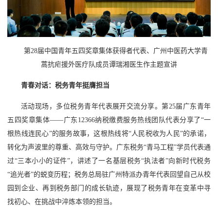
第28届中国青年五四奖章集体获得者代表、广州中医药大学青
蒿抗疟援外医疗队成员谭瑞湘医生作主题宣讲
青春对话：税务青年挺膺担当
活动现场，多位税务青年代表展开交流分享。第25届广东青年
五四奖章集体——广东12366纳税缴费服务热线团队代表分享了“一
根热线连民心”的服务故事，这根热线将“人民税收为人民”的承诺，
转化为声波里的尊重、高效与守护。广东税务“青马工程”学员代表通
过“三本小小的证件”，讲述了一名基层税务“执法者”向新时代税务
“追光者”的蜕变历程；税务总局驻广州特派办青年代表回望自己从校
园到企业、再到税务部门的成长轨迹，展现了税务青年在变革中寻
找初心、在挑战中淬炼本领的担当。