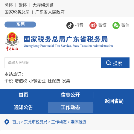
简体
|
繁体
|
无障碍浏览
国家税务总局
|
广东省人民政府
东莞
抖音
微博
微信
本站热词：
个税
增值税
小微企业
社保费
发票
首页
信息公开
返回省局
通知公告
工作动态
首页
>
东莞市税务局
>
工作动态
>
媒体报道