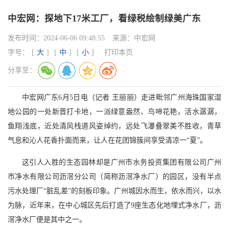
中宏网：探地下17米工厂，看绿税绘制绿美广东
发布时间：
2024-06-06 09:48:55
来源：
中宏网
字号：
[
大
]
[
中
]
[
小
]
打印本页
分享至：
中宏网广东6月5日电（记者 王丽丽）走进毗邻广州海珠国家湿
地公园的一处新晋打卡地，一派绿意盎然、鸟啼花艳，活水潺潺，
鱼翔浅底，近处清风栈道风姿绰约，远处飞瀑叠翠美不胜收，青草
气息和沁人花香扑面而来，让人在花团锦簇间享受清凉一“夏”。
这引人入胜的生态园林却是广州市水务投资集团有限公司广州
市净水有限公司沥滘分公司（简称沥滘净水厂）的园区，没有半点
污水处理厂“脏乱差”的刻板印象。广州城因水而生，依水而兴，以水
为脉，近年来，在中心城区先后打造了9座生态化地埋式净水厂，沥
滘净水厂便是其中之一。