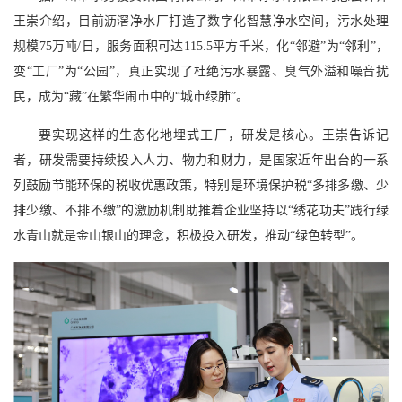
王崇介绍，目前沥滘净水厂打造了数字化智慧净水空间，污水处理
规模75万吨/日，服务面积可达115.5平方千米，化“邻避”为“邻利”，
变“工厂”为“公园”，真正实现了杜绝污水暴露、臭气外溢和噪音扰
民，成为“藏”在繁华闹市中的“城市绿肺”。
要实现这样的生态化地埋式工厂，研发是核心。王崇告诉记
者，研发需要持续投入人力、物力和财力，是国家近年出台的一系
列鼓励节能环保的税收优惠政策，特别是环境保护税“多排多缴、少
排少缴、不排不缴”的激励机制助推着企业坚持以“绣花功夫”践行绿
水青山就是金山银山的理念，积极投入研发，推动“绿色转型”。