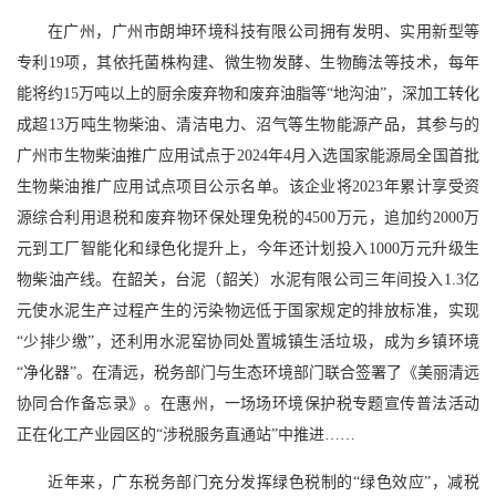
在广州，广州市朗坤环境科技有限公司拥有发明、实用新型等
专利19项，其依托菌株构建、微生物发酵、生物酶法等技术，每年
能将约15万吨以上的厨余废弃物和废弃油脂等“地沟油”，深加工转化
成超13万吨生物柴油、清洁电力、沼气等生物能源产品，其参与的
广州市生物柴油推广应用试点于2024年4月入选国家能源局全国首批
生物柴油推广应用试点项目公示名单。该企业将2023年累计享受资
源综合利用退税和废弃物环保处理免税的4500万元，追加约2000万
元到工厂智能化和绿色化提升上，今年还计划投入1000万元升级生
物柴油产线。在韶关，台泥（韶关）水泥有限公司三年间投入1.3亿
元使水泥生产过程产生的污染物远低于国家规定的排放标准，实现
“少排少缴”，还利用水泥窑协同处置城镇生活垃圾，成为乡镇环境
“净化器”。在清远，税务部门与生态环境部门联合签署了《美丽清远
协同合作备忘录》。在惠州，一场场环境保护税专题宣传普法活动
正在化工产业园区的“涉税服务直通站”中推进……
近年来，广东税务部门充分发挥绿色税制的“绿色效应”，减税