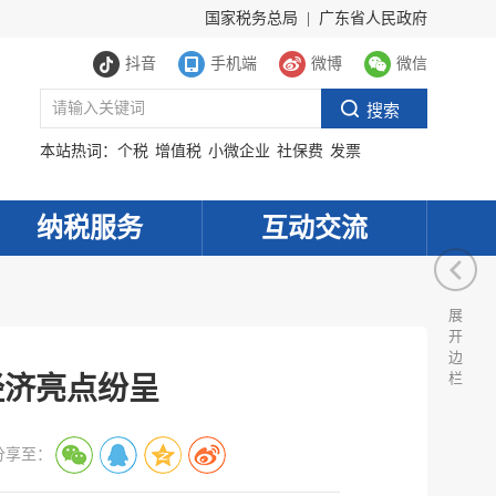
国家税务总局
|
广东省人民政府
抖音
手机端
微博
微信
本站热词：
个税
增值税
小微企业
社保费
发票
纳税服务
互动交流
展
开
边
栏
经济亮点纷呈
分享至：