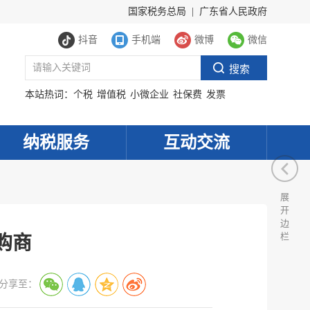
国家税务总局
|
广东省人民政府
抖音
手机端
微博
微信
本站热词：
个税
增值税
小微企业
社保费
发票
纳税服务
互动交流
展
开
边
栏
购商
分享至：