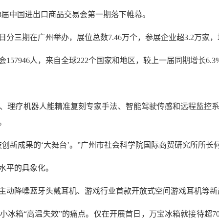
138届中国进出口商品交易会第一期落下帷幕。
月4日分三期在广州举办，展位总数7.46万个，参展企业超3.2万家
157946人，来自全球222个国家和地区，较上一届同期增长6.3
时翻译、理疗机器人能精准复刻专家手法、智能驾驶传感和远程监控
。
创新成果的‘大舞台’。”广州市社会科学院国际商贸研究所所长
水平的具象化。
主动降噪蓝牙头戴耳机、游戏行业首款开放式空间游戏耳机等新
冰箱“高温失效”的痛点。仅在开展首日，万宝冰箱就接待超70