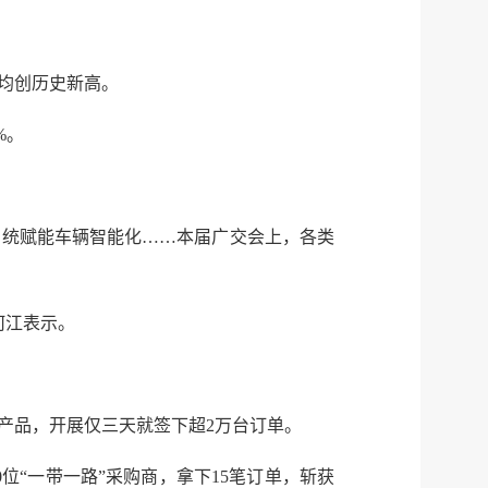
，均创历史新高。
%。
系统赋能车辆智能化……本届广交会上，各类
何江表示。
产品，开展仅三天就签下超2万台订单。
位“一带一路”采购商，拿下15笔订单，斩获