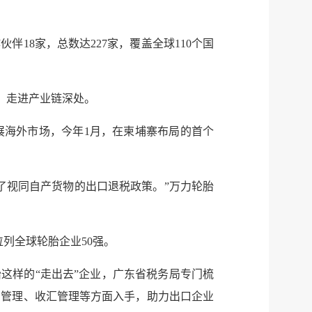
公示
执法
税务局
电子
18家，总数达227家，覆盖全球110个国
微信
、走进产业链深处。
微博
展海外市场，今年1月，在柬埔寨布局的首个
传递
政声
建议
网站
了视同自产货物的出口退税政策。”万力轮胎
列全球轮胎企业50强。
这样的“走出去”企业，广东省税务局专门梳
营管理、收汇管理等方面入手，助力出口企业