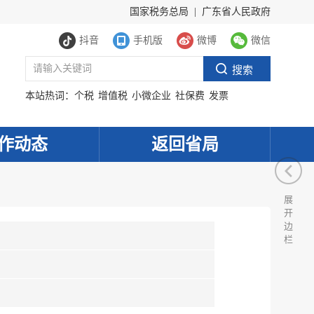
国家税务总局
|
广东省人民政府
抖音
手机版
微博
微信
本站热词：
个税
增值税
小微企业
社保费
发票
作动态
返回省局
展
开
边
栏