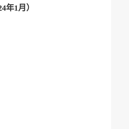
4年1月）
服务网
政务
公示
执法
税务局
电子
微信
微博
新浪
传递
政声
建议
网站