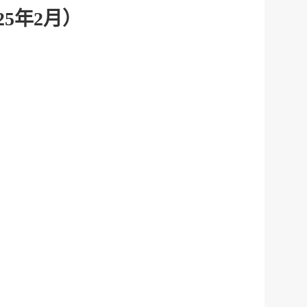
5年2月）
服务网
政务
公示
执法