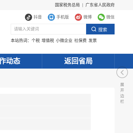
国家税务总局
|
广东省人民政府
抖音
手机版
微博
微信
本站热词：
个税
增值税
小微企业
社保费
发票
作动态
返回省局
展
开
边
栏