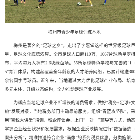
梅州市青少年足球训练基地
梅州是著名的“足球之乡”，走出了李惠堂这样的世界级足球巨
星，足球文化底蕴浓厚。全市足球人口超110万，1067片球场星罗棋
布，平均每万人拥有2.6块绿茵场。55所足球特色学校与完善的“1 +
5”青训体系，构建起覆盖全年龄段的人才培养网络，已累计输送300
余名国字号球员。近年来，当地通过大力优化足球产业布局、培育
多元主体、升级业态结构，全力推动足球产业发展。
为适应当地足球产业不断增长的消费需求，做好“税务+足球+文
旅”发展对接，当地税务部门主动靠前服务，组织“青蓝攻坚队”，采
用“智税大讲堂”培训、税企座谈会、上门“一对一”辅导等方式，动态
掌握企业经营状况和发展需求，根据企业反映情况进行“数据筛选 +
案头分析”，精准推送符合企业“画像”的系列税费优惠，分类施策、