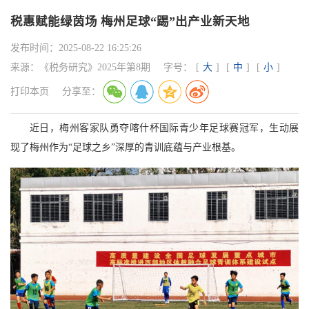
税惠赋能绿茵场 梅州足球“踢”出产业新天地
发布时间：
2025-08-22 16:25:26
来源：
《税务研究》2025年第8期
字号：
[
大
]
[
中
]
[
小
]
打印本页
分享至：
近日，梅州客家队勇夺喀什杯国际青少年足球赛冠军，生动展
现了梅州作为“足球之乡”深厚的青训底蕴与产业根基。