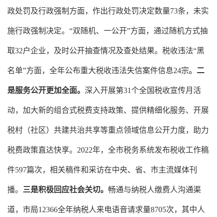
政处罚及行政强制方面，
作出行政处罚决定数
量
73
条
，未
实
施
行政强制决定
。
“
双随机、一公开
”
方面，
通过随机方式抽
取
32
户企业，及时公开抽查情况及查处结果。税收违法
“黑
名单”
方面
，全年公布重大税收违法失信案件信息
24
宗
。
二
是服务公开更加全面
。
深入开展第
3
1
个全国税收宣传月活
动，加大
新的组合式税费支持政策、提供精细化服务、开展
税村（社区）共建共治共享等
重点领域信息公开力度，
助力
税费政策直达快享。
202
2
年，全市税务系统发布税收工作稿
件
597
篇次，相关稿件和采访在中央、省、市主流媒体刊
播。
三是积极回应社会关切。
畅通与纳税人
缴费人
沟通渠
道，
市局
12366
全年纳税人来电语音请求量
8705
次
，其中人