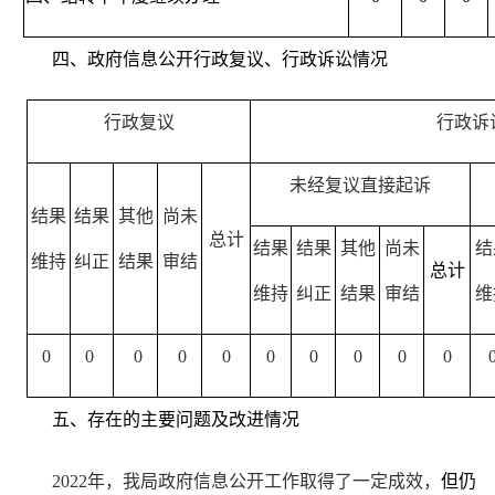
四、政府信息公开行政复议、行政诉讼情况
行政复议
行政诉
未经复议直接起诉
结果
结果
其他
尚未
总计
结果
结果
其他
尚未
结
维持
纠正
结果
审结
总计
维持
纠正
结果
审结
维
0
0
0
0
0
0
0
0
0
0
五、存在的主要问题及改进情况
202
2
年，我局政府信息公开工作取得了一定成效，
但仍