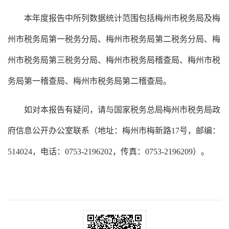
本年度报告中所列数据统计范围包括
梅州市税务
局及
梅
州
市税务局第一税务分局、
梅州
市税务局第二税务分局、
梅
州
市税务局第
三
税务分局
、梅州
市税务局稽查局、
梅州
市税
务局第一稽查局
、梅州
市税务局第
二
稽查局。
如对本报告有疑问，请与国家税务总局梅州市税务局政
府信息公开办公室联系（地址：梅州市梅新路
17号，邮编：
514024，电话：0753-2196202，传真：0753-2196209）。