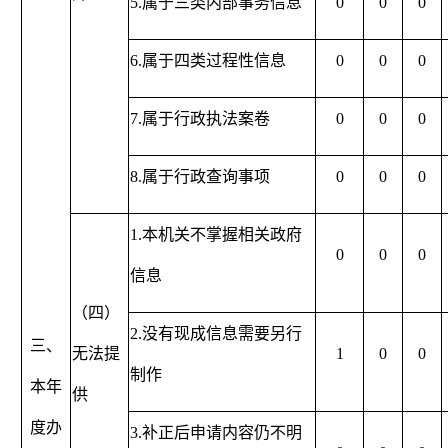
5.属于三类内部事务信息
0
0
0
6.属于四类过程性信息
0
0
0
7.属于行政执法案卷
0
0
0
8.属于行政查询事项
0
0
0
1.本机关不掌握相关政府
0
0
0
信息
（四）
2.没有现成信息需要另行
三、
无法提
1
0
0
制作
本年
供
度办
3.补正后申请内容仍不明