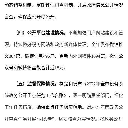
动态调整机制、定期评估审查机制
，开展政府信息公开情况
自查，确保应公开尽公开。
（四）公开平台建设情况。
不断加强门户网站建设和管
理，持续做好税务网站和政务新媒体管理
。
全年发布微信推
文
384
篇、微博信息
495
篇、更新
内外网稿件
1694
篇，微信公
众号和微博粉丝数合计近
18
万
。
（五）监督保障情况。
制
定
和发布
《
2022年全市税务系
统政务公开重点任务工作台账》，
逐一明确责任部门，细化
工作任务措施
，确保
重点任务
落实落地。
对
202
1
年度政务公
开重点任务开展
“回头看”，逐项核查落实情况
。
将政务公开