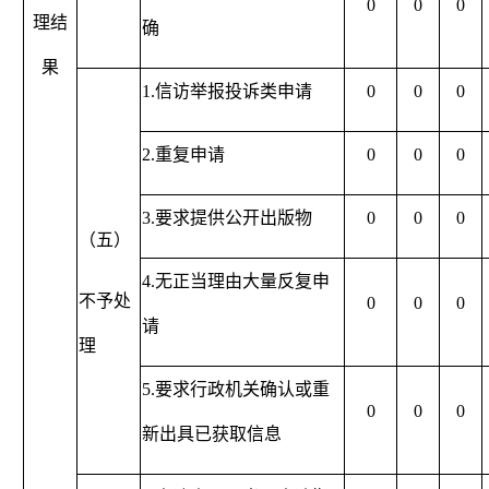
0
0
0
理结
确
果
1.信访举报投诉类申请
0
0
0
2.重复申请
0
0
0
3.要求提供公开出版物
0
0
0
（五）
4.无正当理由大量反复申
不予处
0
0
0
请
理
5.要求行政机关确认或重
0
0
0
新出具已获取信息