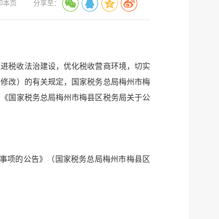
印本页
分享至：
服务网
政务
推进税收法治建设，优化税收营商环境，切实
公示
执法
号修改）的有关规定，国家税务总局梅州市梅
税务局
电子
布《国家税务总局梅州市梅县区税务局关于公
微信
微博
新浪
关事项的公告》（国家税务总局梅州市梅县区
传递
政声
建议
网站