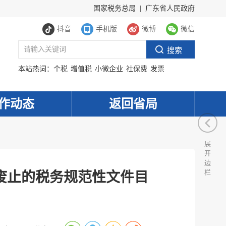
国家税务总局
|
广东省人民政府
抖音
手机版
微博
微信
本站热词：
个税
增值税
小微企业
社保费
发票
作动态
返回省局
展
开
边
栏
废止的税务规范性文件目