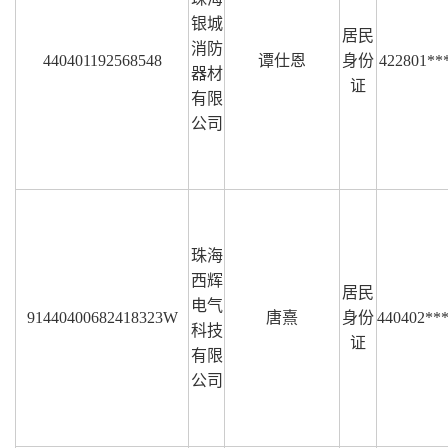
银城
居民
消防
440401192568548
谭仕恩
身份
422801**
器材
证
有限
公司
珠海
西辉
居民
电气
91440400682418323W
唐熹
身份
440402**
科技
证
有限
公司