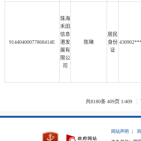
珠海
禾田
信息
居民
91440400077868414E
港发
陈琳
身份
430902**
展有
证
限公
司
共
8180
条
409
页
1
/
409
网站声明
|