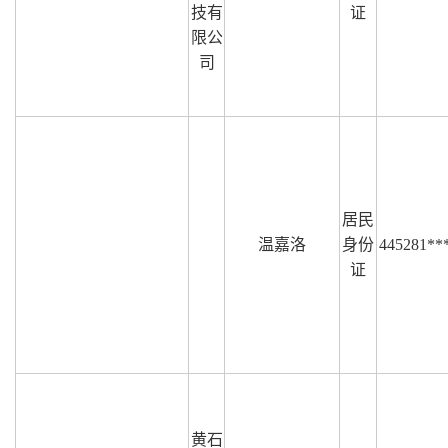
技有
证
限公
司
居民
温嘉洛
身份
445281**
证
黄石