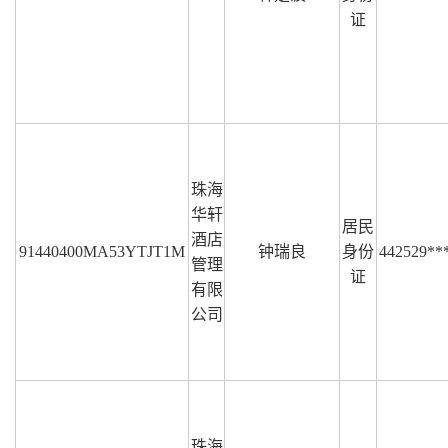
证
珠海
华轩
居民
酒店
91440400MA53YTJT1M
钟瑞良
身份
442529**
管理
证
有限
公司
珠海