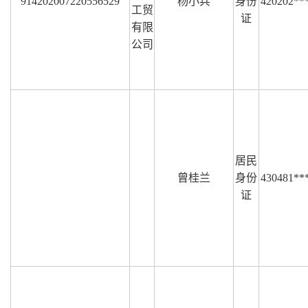
914202007220556529
杨小兵
身份
420202**
工贸
证
有限
公司
居民
曾桂兰
身份
430481**
证