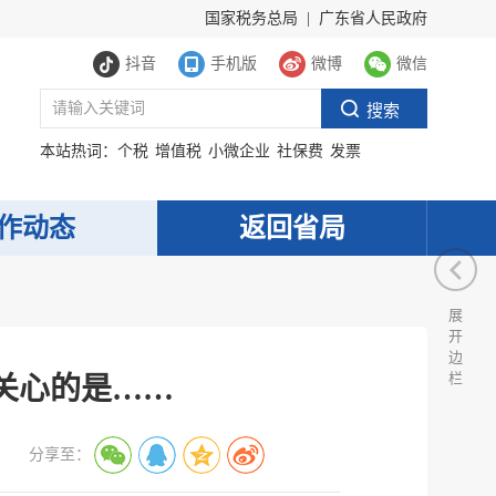
国家税务总局
|
广东省人民政府
抖音
手机版
微博
微信
本站热词：
个税
增值税
小微企业
社保费
发票
作动态
返回省局
展
开
边
栏
关心的是……
分享至：