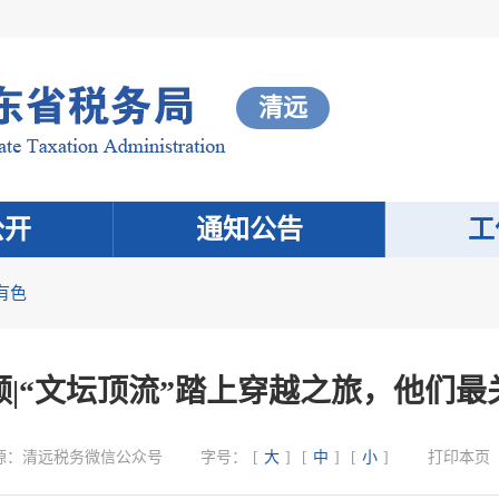
清远
公开
通知公告
工
有色
频|“文坛顶流”踏上穿越之旅，他们最
源：
清远税务微信公众号
字号：
[
大
]
[
中
]
[
小
]
打印本页