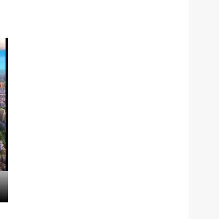
服务网
政务
公示
执法
税务局
电子
微信
微博
新浪
传递
政声
建议
网站