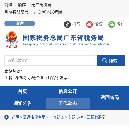
简体
|
繁体
|
无障碍浏览
国家税务总局
|
广东省人民政府
清远
抖音
微博
微信
本站热词：
个税
增值税
小微企业
社保费
发票
首页
信息公开
返回省局
通知公告
工作动态
首页
>
清远市税务局
>
工作动态
>
专题专栏
>
清税微课堂