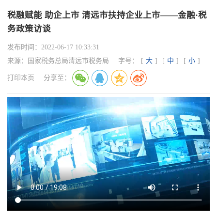
税融赋能 助企上市 清远市扶持企业上市——金融·税
务政策访谈
发布时间：
2022-06-17 10:33:31
来源：
国家税务总局清远市税务局
字号：
[
大
]
[
中
]
[
小
]
打印本页
分享至：