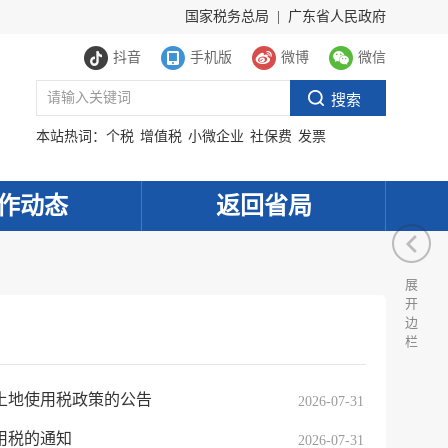
国家税务总局
|
广东省人民政府
抖音
手机版
微博
微信
本站热词：
个税
增值税
小微企业
社保费
发票
作动态
返回省局
展
开
边
栏
土地使用税政策的公告
2026-07-31
用税的通知
2026-07-31