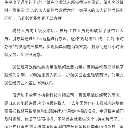
生提出了遇到的困难：“某户企业法人所持香港身份证，做实名认证
时一直提示‘录入的法人证件号码后六位与纳税人的法人证件号码不
匹配’，我们按照指引仍无法办理。”
税务人员向上级反馈后，县局工作人员随即联系了该中介人
员，引导其通过V-Tax远程进行办理。这种“现场响应-线上会商-限时
办结”的快速响应模式，实现简单问题当场答复、复杂问题24小时跟
踪反馈，企业很满意。
民营经济是推动高质量发展的重要力量。佛冈县税务局以数字
赋能为引擎，以精准服务为抓手，护航民营企业轻装前行，为地方
民营经济注入强劲“税动力”。
清远加多宝草本植物科技有限公司一直秉承诚信经营的理念，
是自2018年起连续6年的A级纳税人。“去年因为存在未抵减完的增值
税留抵税额导致增值税出现连续3个月零申报的情况，幸好税务部门
及时提醒，修复了该项指标，不然差点就丢失这个‘7连A’称号了。”
该公司财务负责人很感谢税务部门帮助其纳税信用免申请修复。今