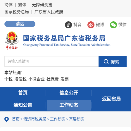
简体
|
繁体
|
无障碍浏览
国家税务总局
|
广东省人民政府
清远
抖音
微博
微信
本站热词：
个税
增值税
小微企业
社保费
发票
首页
信息公开
返回省局
通知公告
工作动态
首页
>
清远市税务局
>
工作动态
>
基层动态